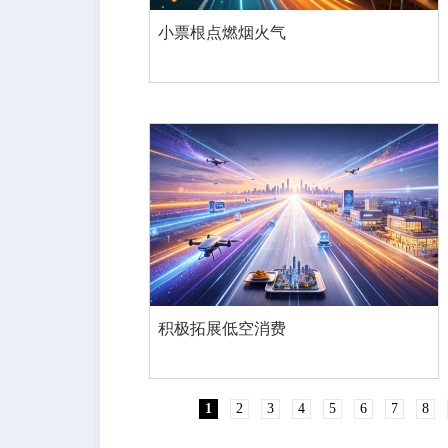
小票根点燃烟火气
积极拓展低空消费
1
2
3
4
5
6
7
8