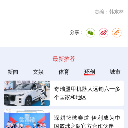
责编：韩东林
分享：
最新推荐
新闻
文娱
体育
环创
城市
奇瑞墨甲机器人远销六十多
个国家和地区
深耕篮球赛道 伊利成为中
国篮球之队官方合作伙伴