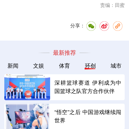
责编：田蜜
分享：
最新推荐
新闻
文娱
体育
环创
城市
深耕篮球赛道 伊利成为中
国篮球之队官方合作伙伴
“悟空”之后 中国游戏继续闯
世界