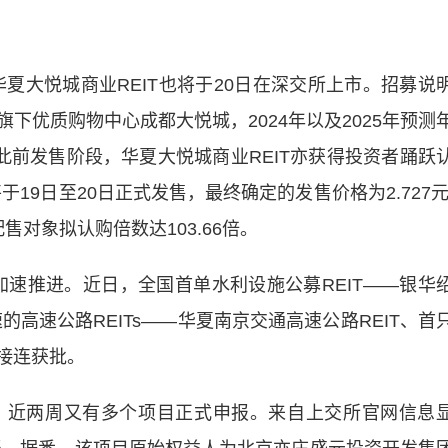
夏大悦城商业REIT也将于20日在深交所上市。招募说
下优质购物中心成都大悦城，2024年以及2025年预测
%。此前发售阶段，华夏大悦城商业REIT亦获得投资者踊跃
19日至20日正式发售，最终确定的发售价格为2.727元
售对象拟认购倍数达103.66倍。
加速推进。近日，全国首单水利设施公募REIT——银华
的高速公路REITs——华夏南京交通高速公路REIT、首
T接连获批。
近两周又有多个项目正式申报。来自上交所官网信息