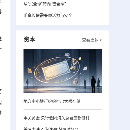
年
从“买全球”转向“链全球”
其
乐享长假需兼顾活力与安全
提
资本
查看更多 >
一
项
地方中小银行纷纷推出大额存单
园
营
事关黄金 央行会同海关总署最新修订
美股大跌 AI泡沫迎“梦醒时刻”？