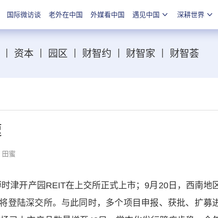
国际微访谈
老外在中国
外媒看中国
遇见中国
深耕世界
丨
资本
丨
园区
丨
财智约
丨
财智家
丨
财智荟
速
：田蜜
时津开产园REIT在上交所正式上市；9月20日，西南地
IT也将登陆深交所。与此同时，多个项目申报、获批、扩募