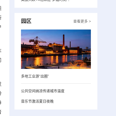
质
所
园区
查看更多 >
户
车
前
多地工业游“出圈”
发
公共空间纳凉传递城市温度
份
音乐节激活夏日夜晚
券
者