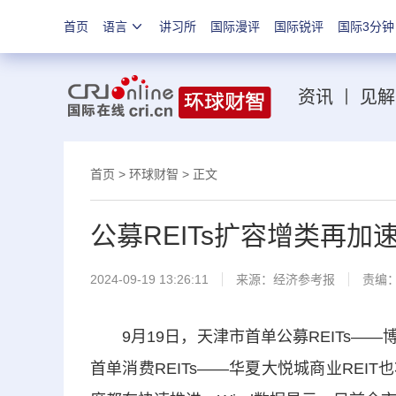
首页
语言
讲习所
国际漫评
国际锐评
国际3分钟
资讯
丨
见解
首页
>
环球财智
> 正文
公募REITs扩容增类再加
2024-09-19 13:26:11
来源：
经济参考报
责编
9月19日，天津市首单公募REITs——博
首单消费REITs——华夏大悦城商业RE