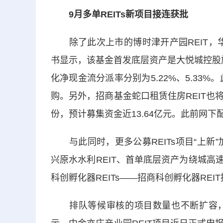
9月多单REITs新项目接连获批
除了此次上市的博时津开产园REIT，华
书显示，该基金首发底层资产是大悦城控股旗
化净现金流分派率分别为5.22%、5.33
购。另外，招商基金蛇口租赁住房REIT也将于
份，预计募集资金近13.64亿元。此前网下配
与此同时，更多公募REITs项目“上新”
兴原水水利REIT、首单底层资产为绕城高速
科创孵化器REITs——招商科创孵化器REI
排队等候审核的项目数量也不断扩容，