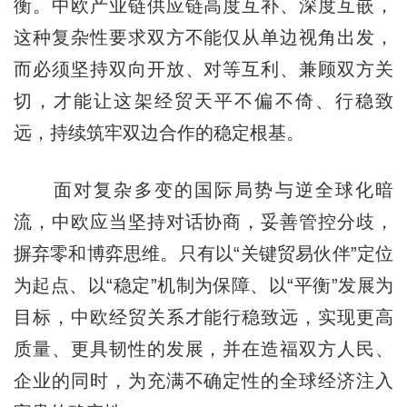
衡。中欧产业链供应链高度互补、深度互嵌，
这种复杂性要求双方不能仅从单边视角出发，
而必须坚持双向开放、对等互利、兼顾双方关
切，才能让这架经贸天平不偏不倚、行稳致
远，持续筑牢双边合作的稳定根基。
面对复杂多变的国际局势与逆全球化暗
流，中欧应当坚持对话协商，妥善管控分歧，
摒弃零和博弈思维。只有以“关键贸易伙伴”定位
为起点、以“稳定”机制为保障、以“平衡”发展为
目标，中欧经贸关系才能行稳致远，实现更高
质量、更具韧性的发展，并在造福双方人民、
企业的同时，为充满不确定性的全球经济注入