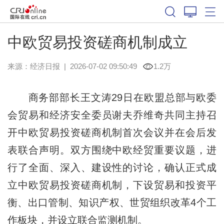
中欧贸易投资磋商机制成立
来源：
经济日报
|
2026-07-02 09:50:49
1.2万
商务部部长王文涛29日在欧盟总部与欧委
会贸易和经济安全委员谢夫乔维奇共同主持召
开中欧贸易投资磋商机制首次会议并在会后发
表联合声明。双方围绕中欧经贸重要议题，进
行了全面、深入、建设性的讨论，确认正式成
立中欧贸易投资磋商机制，下设贸易和投资平
衡、出口管制、知识产权、世贸组织改革4个工
作板块，并设立联合监测机制。