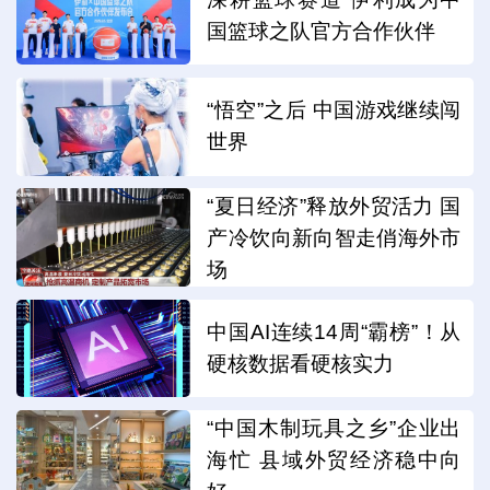
国篮球之队官方合作伙伴
“悟空”之后 中国游戏继续闯
世界
“夏日经济”释放外贸活力 国
产冷饮向新向智走俏海外市
场
中国AI连续14周“霸榜”！从
硬核数据看硬核实力
“中国木制玩具之乡”企业出
海忙 县域外贸经济稳中向