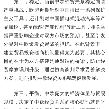
第二，稳定。当前中欧经贸关系稳定面临
严重挑战，欧盟近期针对中国推出一系列保护
主义工具，还计划对中国插电式混动汽车等产
品加税，甚至酝酿“产能过剩”等新工具，相关举
措严重影响企业对双方市场的预期，甚至引发
外界对中欧爆发贸易战的担忧。在此背景下，
建立贸易投资磋商机制显得尤为必要，其核心
目的在于为双方搭建沟通对话的桥梁，防止经
贸摩擦误判升级，通过协商谈判寻求妥善解决
方案，进而推动中欧经贸关系稳定健康发展。
第三，平衡。中欧庞大的经济体量与贸易
规模，决定了中欧经贸关系的核心砝码就是平