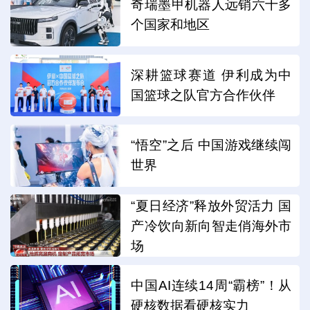
奇瑞墨甲机器人远销六十多
个国家和地区
深耕篮球赛道 伊利成为中
国篮球之队官方合作伙伴
“悟空”之后 中国游戏继续闯
世界
“夏日经济”释放外贸活力 国
产冷饮向新向智走俏海外市
场
中国AI连续14周“霸榜”！从
硬核数据看硬核实力