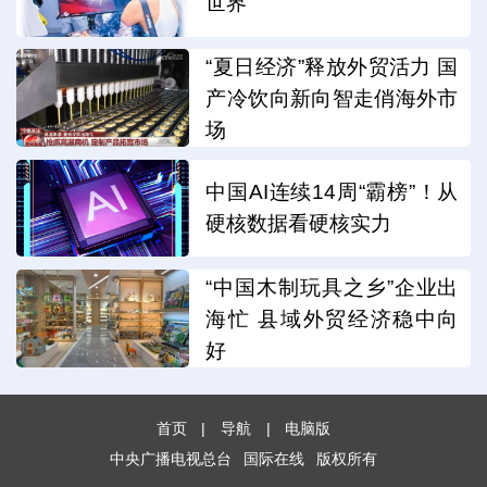
世界
“夏日经济”释放外贸活力 国
产冷饮向新向智走俏海外市
场
中国AI连续14周“霸榜”！从
硬核数据看硬核实力
“中国木制玩具之乡”企业出
海忙 县域外贸经济稳中向
好
首页
|
导航
|
电脑版
中央广播电视总台
国际在线
版权所有