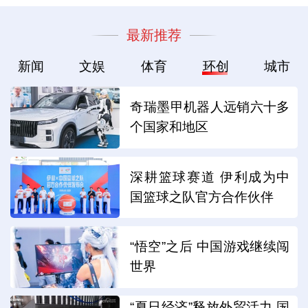
最新推荐
新闻
文娱
体育
环创
城市
奇瑞墨甲机器人远销六十多
个国家和地区
深耕篮球赛道 伊利成为中
国篮球之队官方合作伙伴
“悟空”之后 中国游戏继续闯
世界
“夏日经济”释放外贸活力 国