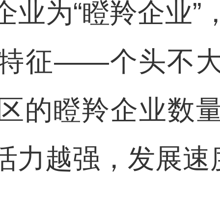
企业为“瞪羚企业”
特征——个头不
区的瞪羚企业数
活力越强，发展速